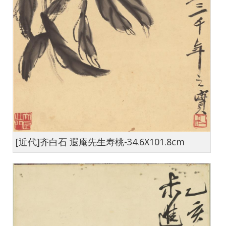
[近代]齐白石 遐庵先生寿桃-34.6X101.8cm