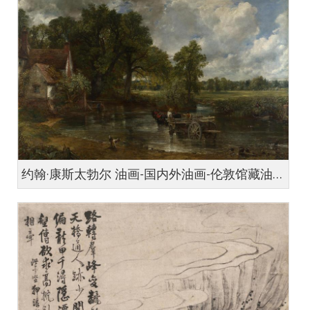
约翰·康斯太勃尔 油画-国内外油画-伦敦馆藏油画名作- (英)约翰 康斯太布尔 干草车 伦敦国立美术馆藏 1821