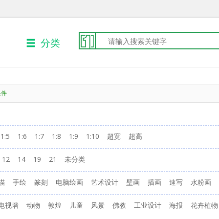
分类
条件
1:5
1:6
1:7
1:8
1:9
1:10
超宽
超高
12
14
19
21
未分类
描
手绘
篆刻
电脑绘画
艺术设计
壁画
插画
速写
水粉画
电视墙
动物
敦煌
儿童
风景
佛教
工业设计
海报
花卉植物