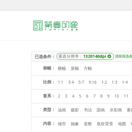
垂直分辨率：
1320140dpi
已选条件：
清除筛选
画幅：
横幅
竖幅
方幅
比例：
1:1
3:4
5:7
9:16
1:2
1:3
1:4
套系：
2
3
4
5
6
7
8
9
10
11
类型：
油画
摄影
书法
国画
水彩画
素
内容：
城市
抽象
道教
底纹背景
地图