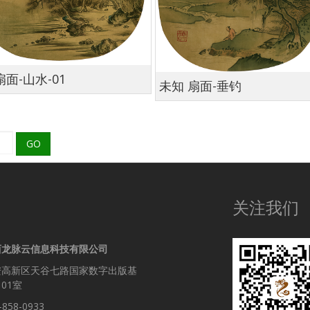
扇面-山水-01
未知 扇面-垂钓
GO
关注我们
西龙脉云信息科技有限公司
安高新区天谷七路国家数字出版基
101室
-858-0933