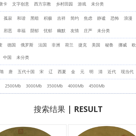
唐卡
文字创意
西方宗教
乡村田园
游戏
未分类
孤寂
和谐
黑暗
积极
吉祥
简约
焦虑
静谧
恐怖
浪漫
邪恶
幸福
阴郁
忧郁
幽默
友情
庄严
未分类
麦
德国
俄罗斯
法国
非洲
荷兰
捷克
美国
秘鲁
挪威
欧
中国
未分类
隋
唐
五代十国
宋
辽
西夏
金
元
明
清
近代
现当代
2500Mb
3000Mb
3500Mb
4000Mb
4500Mb
搜索结果
| RESULT