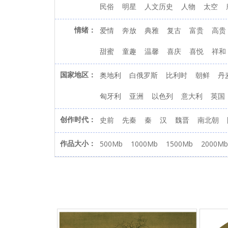
民俗
明星
人文历史
人物
太空
情绪：
爱情
奔放
典雅
复古
富贵
高贵
甜蜜
童趣
温馨
喜庆
喜悦
祥和
国家地区：
奥地利
白俄罗斯
比利时
朝鲜
丹
匈牙利
亚洲
以色列
意大利
英国
创作时代：
史前
先秦
秦
汉
魏晋
南北朝
作品大小：
500Mb
1000Mb
1500Mb
2000Mb