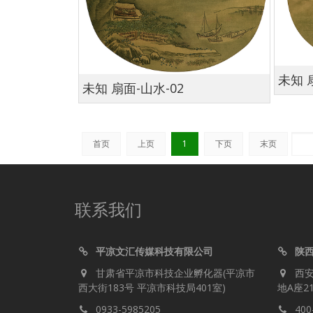
未知 
未知 扇面-山水-02
首页
上页
1
下页
末页
联系我们
平凉文汇传媒科技有限公司
陕
甘肃省平凉市科技企业孵化器(平凉市
西
西大街183号 平凉市科技局401室)
地A座2
0933-5985205
400