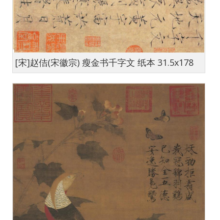
[宋]赵佶(宋徽宗) 瘦金书千字文 纸本 31.5x178