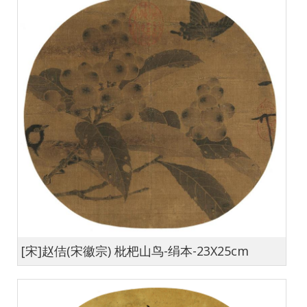
[宋]赵佶(宋徽宗) 枇杷山鸟-绢本-23X25cm