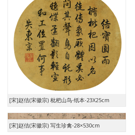
[宋]赵佶(宋徽宗) 枇杷山鸟-纸本-23X25cm
[宋]赵佶(宋徽宗) 写生珍禽-28×530cm