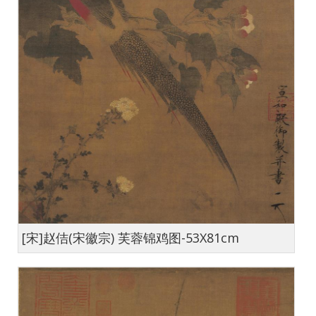
[宋]赵佶(宋徽宗) 芙蓉锦鸡图-53X81cm