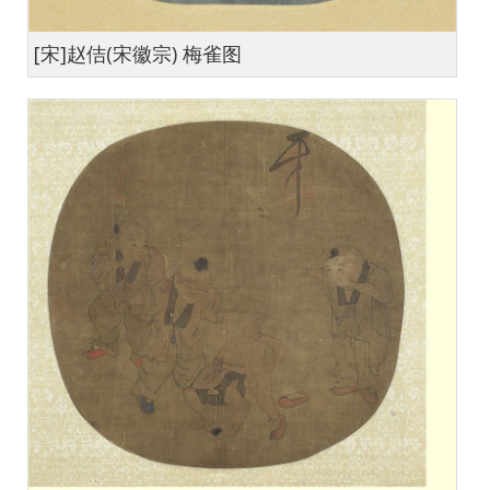
[宋]赵佶(宋徽宗) 梅雀图