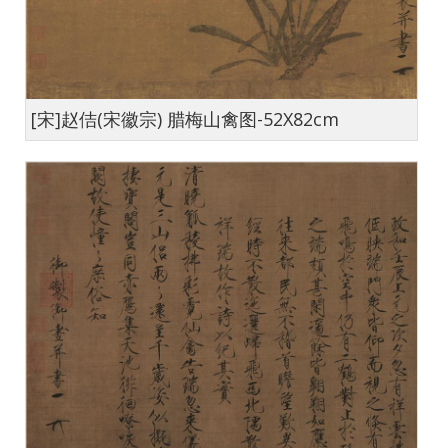
[宋]赵佶(宋徽宗) 腊梅山禽图-52X82cm