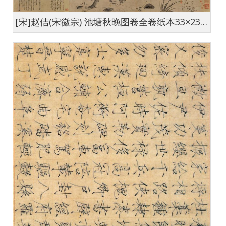
[宋]赵佶(宋徽宗) 池塘秋晚图卷全卷纸本33×237.8