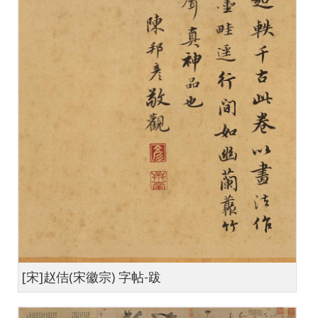
[宋]赵佶(宋徽宗) 字帖-跋