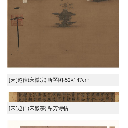
[宋]赵佶(宋徽宗) 听琴图-52X147cm
[宋]赵佶(宋徽宗) 秾芳诗帖