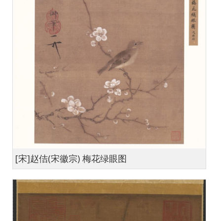
[宋]赵佶(宋徽宗) 梅花绿眼图