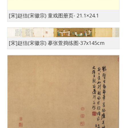
[宋]赵佶(宋徽宗) 童戏图册页- 21.1×24.1
[宋]赵佶(宋徽宗) 摹张萱捣练图-37x145cm