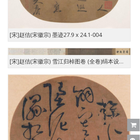
[宋]赵佶(宋徽宗) 墨迹27.9 x 24.1-004
[宋]赵佶(宋徽宗) 雪江归棹图卷 (全卷)绢本设色30.3×190.8