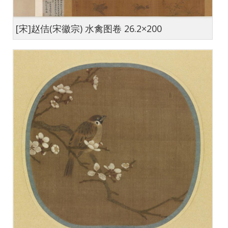
[宋]赵佶(宋徽宗) 水禽图卷 26.2×200