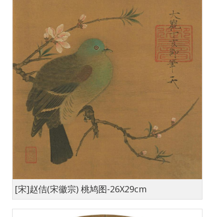
[宋]赵佶(宋徽宗) 桃鸠图-26X29cm