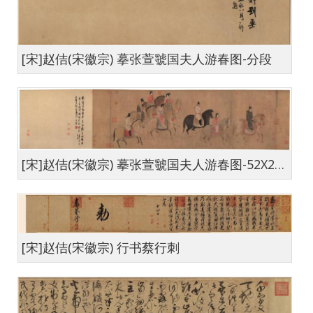
[宋]赵佶(宋徽宗) 摹张萱虢国夫人游春图-分段
[宋]赵佶(宋徽宗) 摹张萱虢国夫人游春图-52X231cm
[宋]赵佶(宋徽宗) 行书蔡行刺