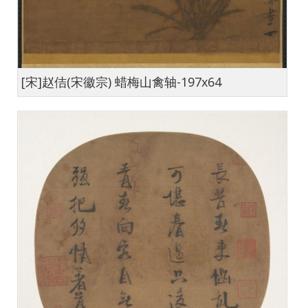
[宋]赵佶(宋徽宗) 蜡梅山禽轴-197x64