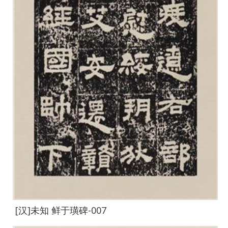
[汉]未知 鲜于璜碑-007