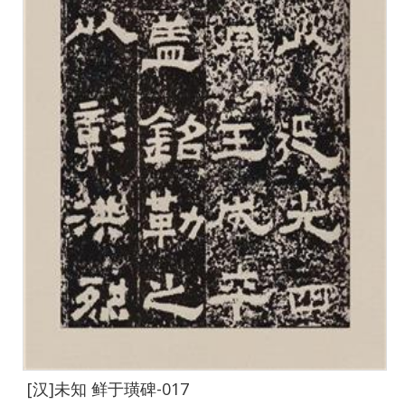
[汉]未知 鲜于璜碑-017