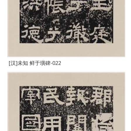
[汉]未知 鲜于璜碑-022