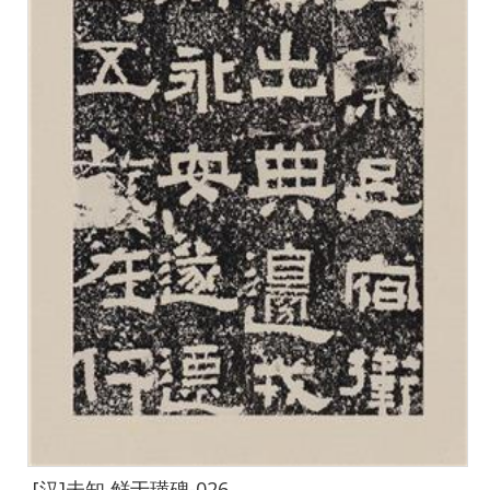
[汉]未知 鲜于璜碑-026