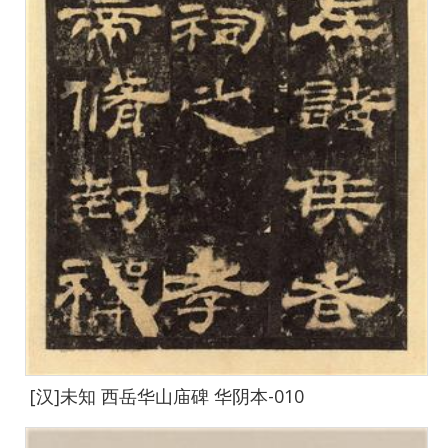
[汉]未知 西岳华山庙碑 华阴本-010