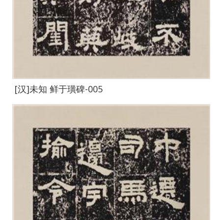
[汉]未知 鲜于璜碑-005