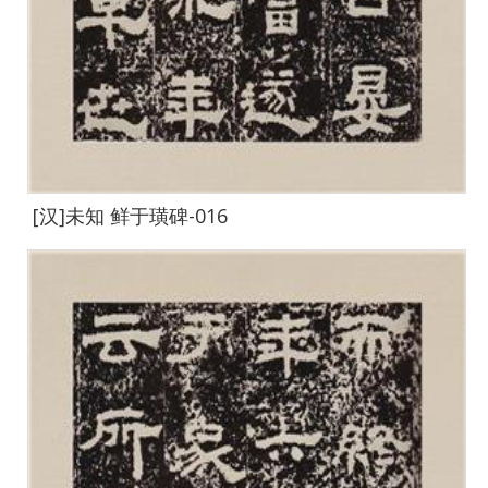
[汉]未知 鲜于璜碑-016