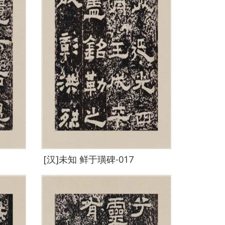
[汉]未知 鲜于璜碑-017