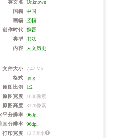
英文名
Unknown
国籍
中国
画幅
竖幅
创作时代
魏晋
类型
书法
内容
人文历史
文件大小
7.47 Mb
格式
.png
原图比例
1:2
原图宽度
1636像素
原图高度
3120像素
水平分辨率
96dpi
垂直分辨率
96dpi
打印宽度
12.7厘米