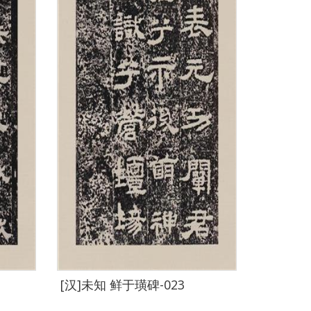
[汉]未知 鲜于璜碑-023