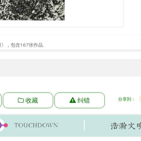
册》，包含167张作品.
收藏
纠错
分享到：