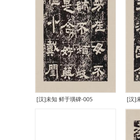
[汉]未知 鲜于璜碑-005
[汉]