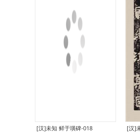
[汉]未知 鲜于璜碑-018
[汉]