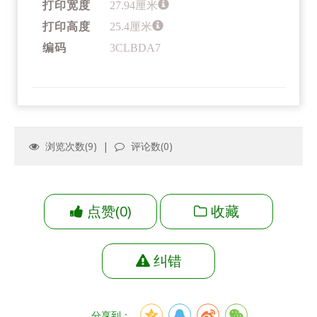
打印宽度
27.94厘米
打印高度
25.4厘米
编码
3CLBDA7
浏览次数(
9
) |
评论数(
0
)
点赞
(
0
)
收藏
纠错
分享到：