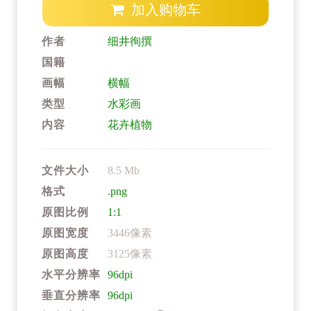
加入购物车
作者
细井徇撰
国籍
画幅
横幅
类型
水彩画
内容
花卉植物
文件大小
8.5 Mb
格式
.png
原图比例
1:1
原图宽度
3446像素
原图高度
3125像素
水平分辨率
96dpi
垂直分辨率
96dpi