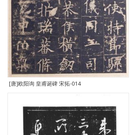
[唐]欧阳询 皇甫诞碑 宋拓-014