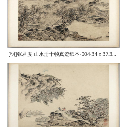
[明]张君度 山水册十帧真迹纸本-004-34 x 37.3cm