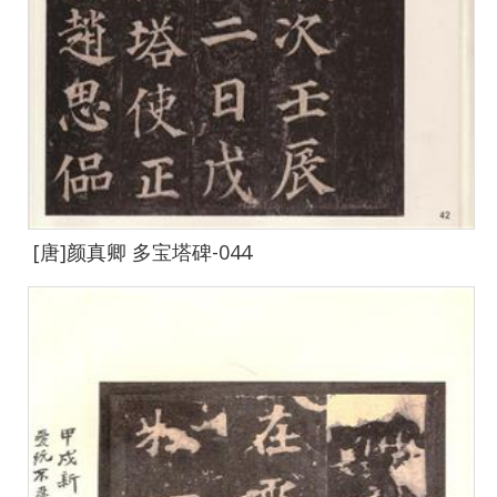
[唐]颜真卿 多宝塔碑-044