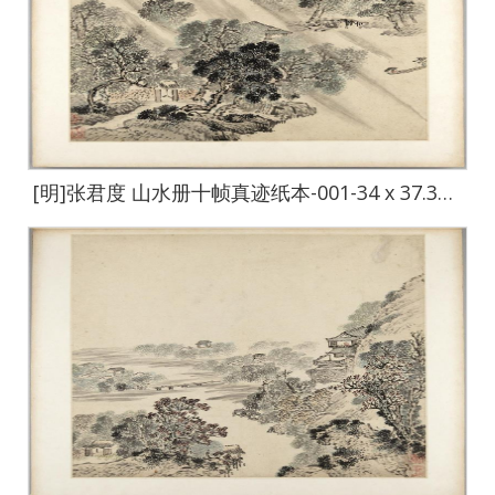
[明]张君度 山水册十帧真迹纸本-001-34 x 37.3cm