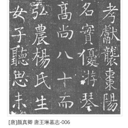
[唐]颜真卿 唐王琳墓志-006