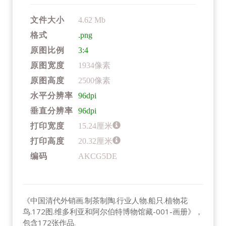
文件大小
4.62 Mb
格式
.png
原图比例
3:4
原图宽度
1934像素
原图高度
2500像素
水平分辨率
96dpi
垂直分辨率
96dpi
打印宽度
15.24厘米
打印高度
20.32厘米
编码
AKCG5DE
《中国清代外销画.制茶制陶.行业人物.船只.植物花
鸟.172图.维多利亚和阿尔伯特博物馆藏-001-画册》，
包含172张作品.