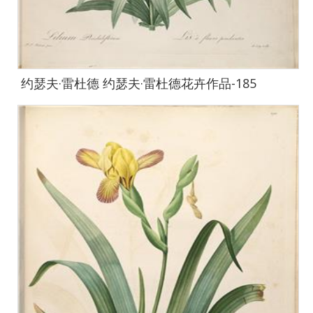
约瑟夫·雷杜德 约瑟夫·雷杜德花卉作品-185