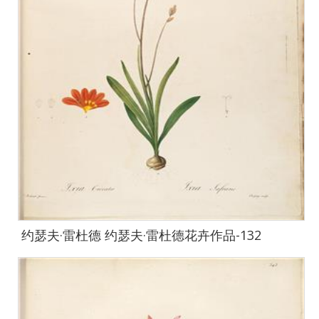
约瑟夫·雷杜德 约瑟夫·雷杜德花卉作品-132