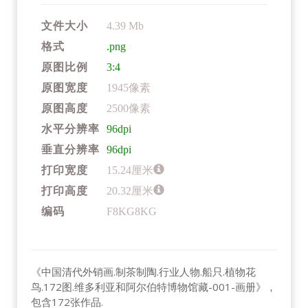
文件大小
4.39 Mb
格式
.png
原图比例
3:4
原图宽度
1945像素
原图高度
2500像素
水平分辨率
96dpi
垂直分辨率
96dpi
打印宽度
15.24厘米
打印高度
20.32厘米
编码
F8KG8KG
《中国清代外销画.制茶制陶.行业人物.船只.植物花
鸟.172图.维多利亚和阿尔伯特博物馆藏-001-画册》，
包含172张作品.