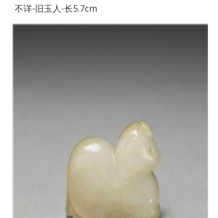
不详-旧玉人-长5.7cm