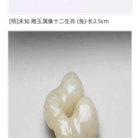
[明]未知 雕玉属像十二生肖 (兔)-长2.5cm