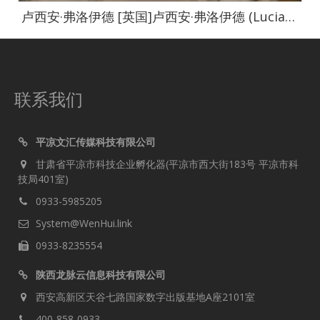
卢西安·弗洛伊德 [英国]卢西安·弗洛伊德 (Lucian Freud)作品集-0025
联系我们
平凉文汇传媒科技有限公司
甘肃省平凉市科技企业孵化器(平凉市西大街183号 平凉市科
技局401室)
0933-5985205
System@WenHui.link
0933-8235554
陕西龙脉云信息科技有限公司
西安高新区天谷七路国家数字出版基地A座2101室
400-858-0933