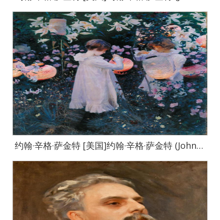
约翰·辛格·萨金特 [美国]约翰·辛格·萨金特 (John Singer Sargent)作品集-0383