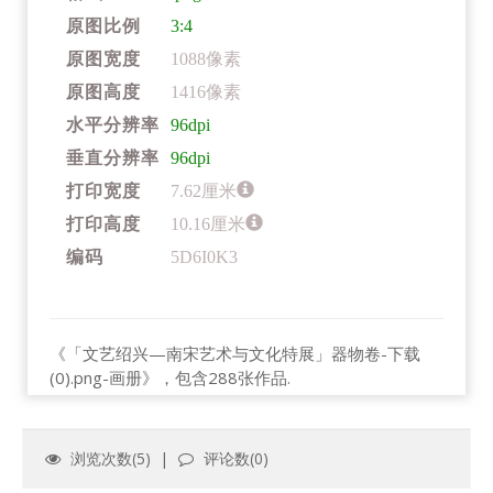
原图比例
3:4
原图宽度
1088像素
原图高度
1416像素
水平分辨率
96dpi
垂直分辨率
96dpi
打印宽度
7.62厘米
打印高度
10.16厘米
编码
5D6I0K3
《「文艺绍兴—南宋艺术与文化特展」器物卷-下载
(0).png-画册》，包含288张作品.
浏览次数(
5
) |
评论数(
0
)