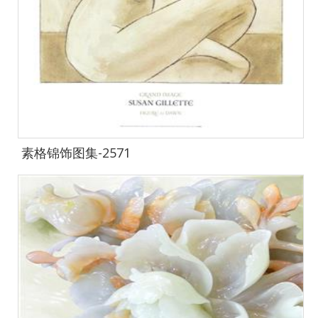
素格锦饰图集-2571