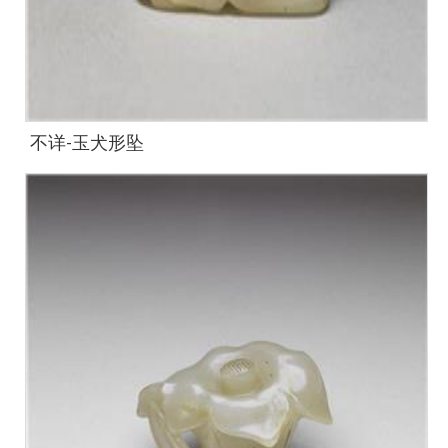
不详-玉犬形坠