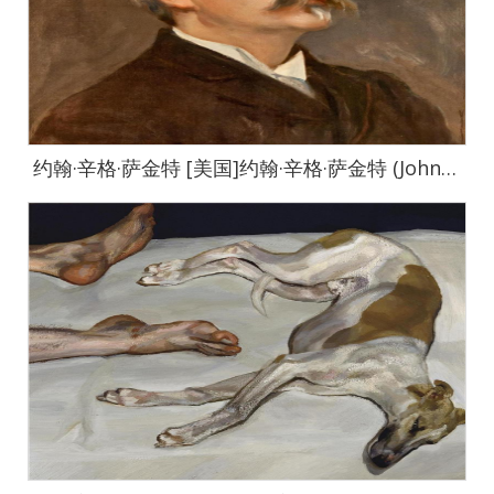
约翰·辛格·萨金特 [美国]约翰·辛格·萨金特 (John Singer Sargent)作品集-0395