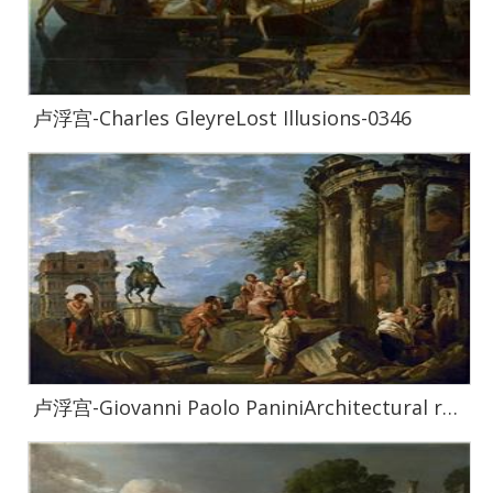
卢浮宫-Charles GleyreLost Illusions-0346
卢浮宫-Giovanni Paolo PaniniArchitectural ruins with the Arch of Janus-0791