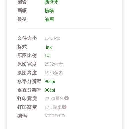
国籍
西班牙
画幅
横幅
类型
油画
文件大小
1.42 Mb
格式
.jpg
原图比例
1:2
原图宽度
2952像素
原图高度
1558像素
水平分辨率
96dpi
垂直分辨率
96dpi
打印宽度
22.86厘米
打印高度
12.7厘米
编码
KDED4ID