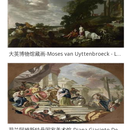
大英博物馆藏画-Moses van Uyttenbroeck - Landscape with Mythological Figures-1763
荷兰阿姆斯特丹国家美术馆-Diana Giacinto De grootmoedigheid van Scipio 1765-1770