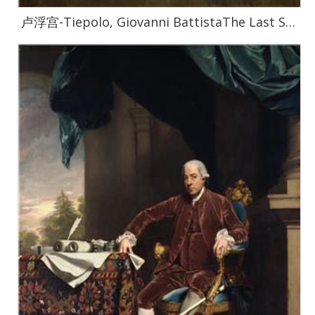
卢浮宫-Tiepolo, Giovanni BattistaThe Last Supper-1782