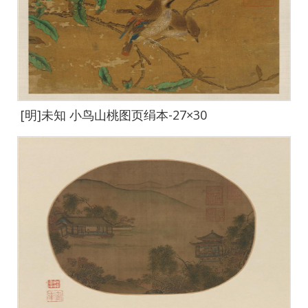
[明]未知 小鸟山桃图页绢本-27×30