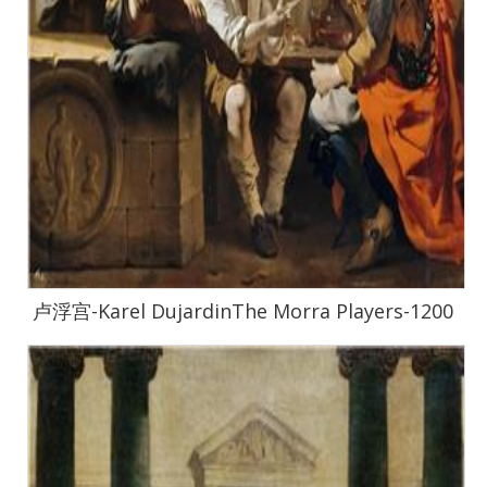
卢浮宫-Karel DujardinThe Morra Players-1200