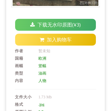
下载无水印原图(¥3)
加入购物车
作者
暂未知
国籍
欧洲
画幅
竖幅
类型
油画
内容
人物
文件大小
1.73 Mb
格式
.jpg