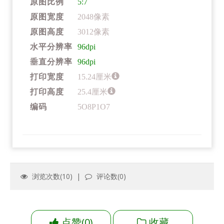
原图比例
5:7
原图宽度
2048像素
原图高度
3012像素
水平分辨率
96dpi
垂直分辨率
96dpi
打印宽度
15.24厘米
打印高度
25.4厘米
编码
5O8P1O7
浏览次数(
10
) |
评论数(
0
)
点赞
(
0
)
收藏