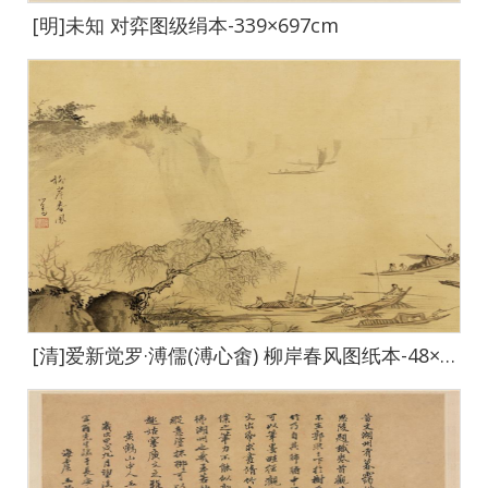
[明]未知 对弈图级绢本-339×697cm
[清]爱新觉罗·溥儒(溥心畬) 柳岸春风图纸本-48×42