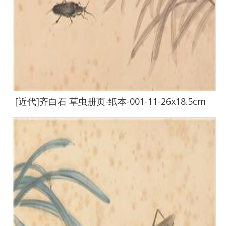
[近代]齐白石 草虫册页-纸本-001-11-26x18.5cm