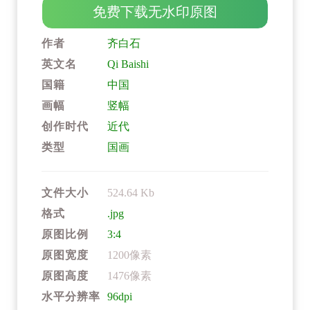
免费下载无水印原图
作者
齐白石
英文名
Qi Baishi
国籍
中国
画幅
竖幅
创作时代
近代
类型
国画
文件大小
524.64 Kb
格式
.jpg
原图比例
3:4
原图宽度
1200像素
原图高度
1476像素
水平分辨率
96dpi