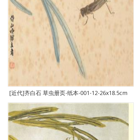
[近代]齐白石 草虫册页-纸本-001-12-26x18.5cm