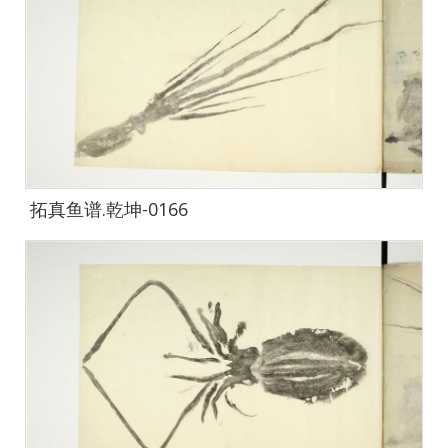
拓真鱼谱.乾坤-0166