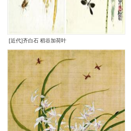
[近代]齐白石 稻谷加荷叶