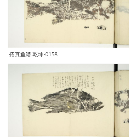
拓真鱼谱.乾坤-0158