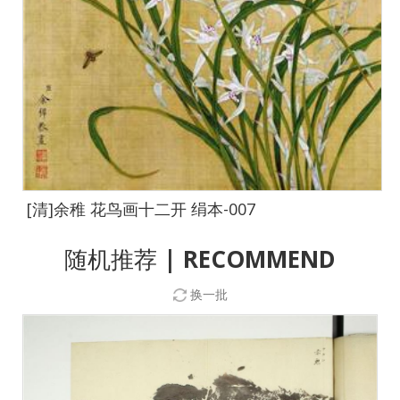
[清]余稚 花鸟画十二开 绢本-007
随机推荐
| RECOMMEND
换一批