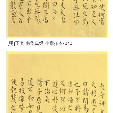
[明]王宠 南华真经 小楷拓本-040