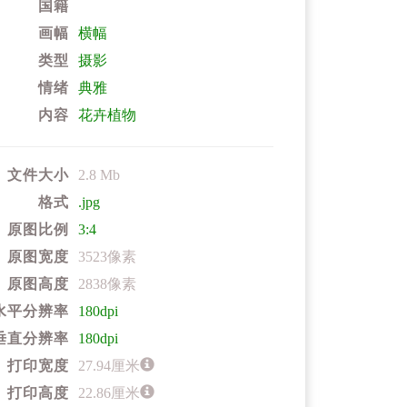
国籍
画幅
横幅
类型
摄影
情绪
典雅
内容
花卉植物
文件大小
2.8 Mb
格式
.jpg
原图比例
3:4
原图宽度
3523像素
原图高度
2838像素
水平分辨率
180dpi
垂直分辨率
180dpi
打印宽度
27.94厘米
打印高度
22.86厘米