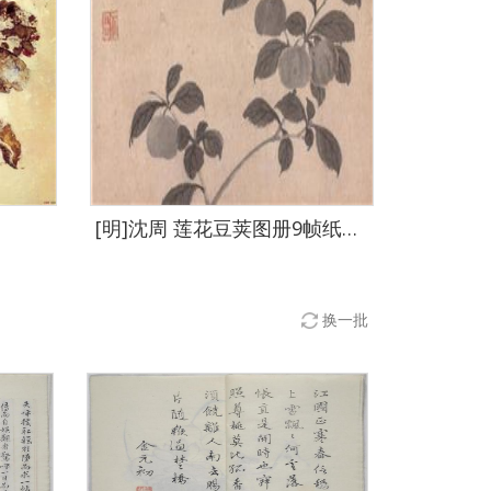
[明]沈周 莲花豆荚图册9帧纸本-005-54x30cm
换一批