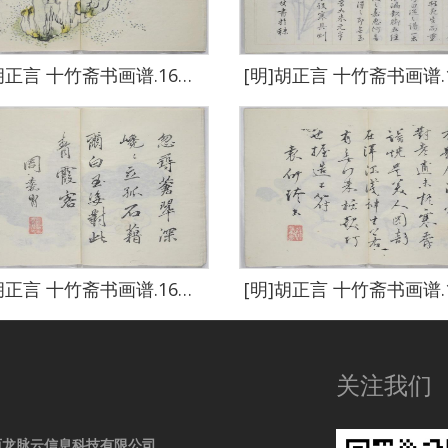
[明]胡正言 十竹斋书画谱.16册.清嘉庆22年芥子园重刊胡氏彩色套-0311
[明]胡正言 十竹斋书画谱.16册.清嘉庆22年芥子园重刊胡氏彩色套-0316
关注我们
西龙脉云信息科技有限公司