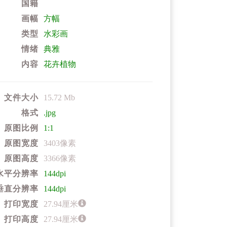
国籍
画幅
方幅
类型
水彩画
情绪
典雅
内容
花卉植物
文件大小
15.72 Mb
格式
.jpg
原图比例
1:1
原图宽度
3403像素
原图高度
3366像素
水平分辨率
144dpi
垂直分辨率
144dpi
打印宽度
27.94厘米
打印高度
27.94厘米