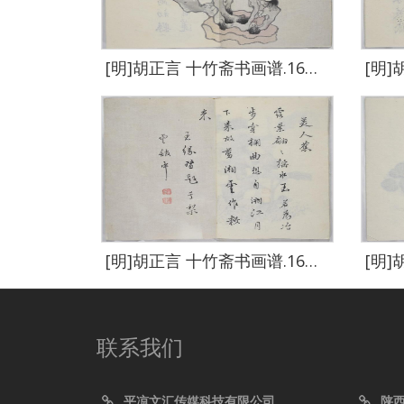
[明]胡正言 十竹斋书画谱.16册.清嘉庆22年芥子园重刊胡氏彩色套-0310
[明]胡正言 十竹斋书画谱.16册.清嘉庆22年芥子园重刊胡氏彩色套-0315
联系我们
平凉文汇传媒科技有限公司
陕