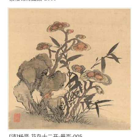
[清]杨晋 花鸟十二开-册页-005