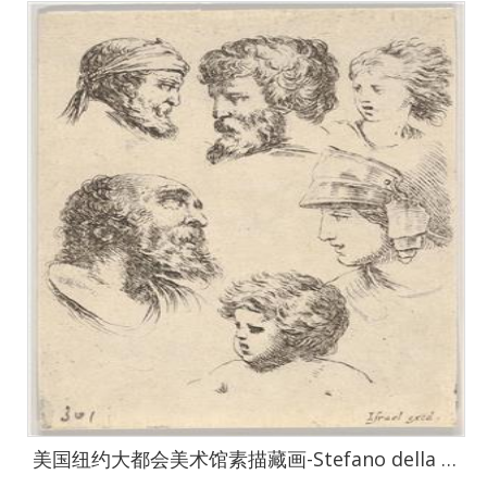
美国纽约大都会美术馆素描藏画-Stefano della BellaSix Heads, from The Book for Learning to Draw3-1554