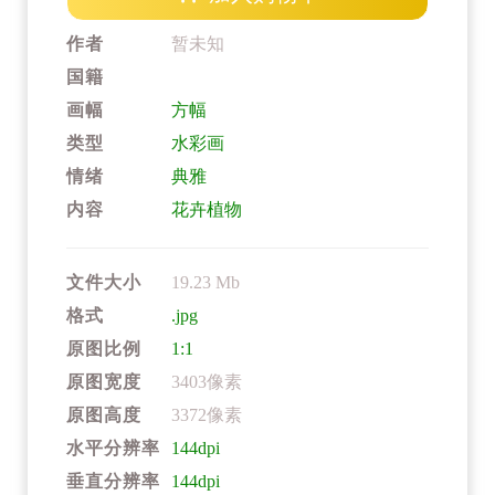
作者
暂未知
国籍
画幅
方幅
类型
水彩画
情绪
典雅
内容
花卉植物
文件大小
19.23 Mb
格式
.jpg
原图比例
1:1
原图宽度
3403像素
原图高度
3372像素
水平分辨率
144dpi
垂直分辨率
144dpi