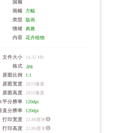
国籍
画幅
方幅
类型
版画
情绪
典雅
内容
花卉植物
文件大小
14.32 Mb
格式
.jpg
原图比例
1:1
原图宽度
2835像素
原图高度
2835像素
水平分辨率
120dpi
垂直分辨率
120dpi
打印宽度
22.86厘米
打印高度
22.86厘米