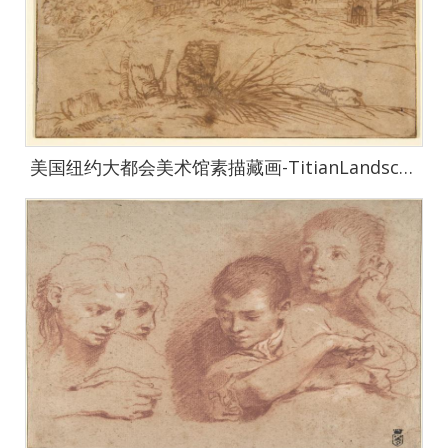
美国纽约大都会美术馆素描藏画-TitianLandscape with a Goat-1638