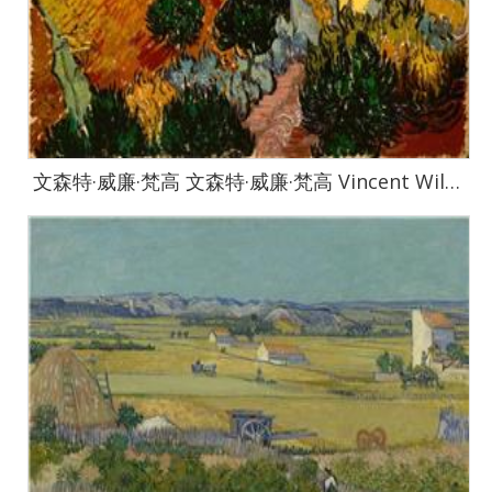
文森特·威廉·梵高 文森特·威廉·梵高 Vincent Willem van Gogh-Gogh,-Vincent-van-Landscape-with-House-and-Ploughman-125