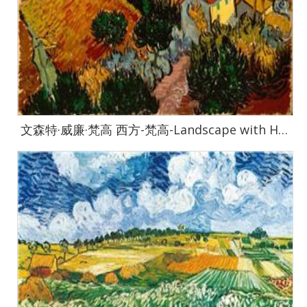
文森特·威廉·梵高 西方-梵高-Landscape with House and Ploughman