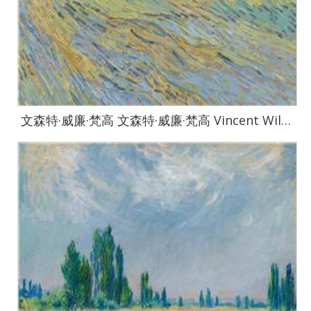
文森特·威廉·梵高 文森特·威廉·梵高 Vincent Willem van Gogh-View of the Asylum and Chapel Saint-Paul de Mausole at Saint Remy-578