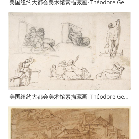
美国纽约大都会美术馆素描藏画-Théodore GericaultCharioteer and Horseman-1575
美国纽约大都会美术馆素描藏画-Théodore GericaultSix Figure Studies, including four for The Poor Italian Family-1576