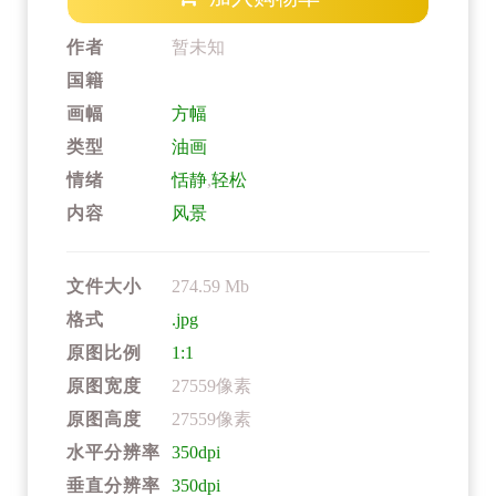
作者
暂未知
国籍
画幅
方幅
类型
油画
情绪
恬静
,
轻松
内容
风景
文件大小
274.59 Mb
格式
.jpg
原图比例
1:1
原图宽度
27559像素
原图高度
27559像素
水平分辨率
350dpi
垂直分辨率
350dpi