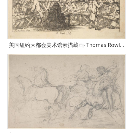
美国纽约大都会美术馆素描藏画-Thomas RowlandsonThe Three Horsehoes, a Roadside Inn-1628