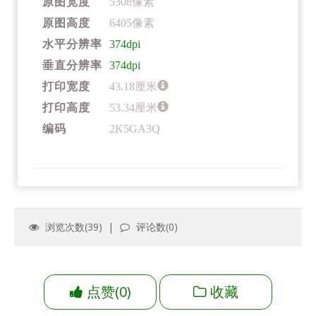
原图宽度
5308像素
原图高度
6405像素
水平分辨率
374dpi
垂直分辨率
374dpi
打印宽度
43.18厘米
打印高度
53.34厘米
编码
2K5GA3Q
浏览次数(
39
) |
评论数(
0
)
点赞
(
0
)
收藏