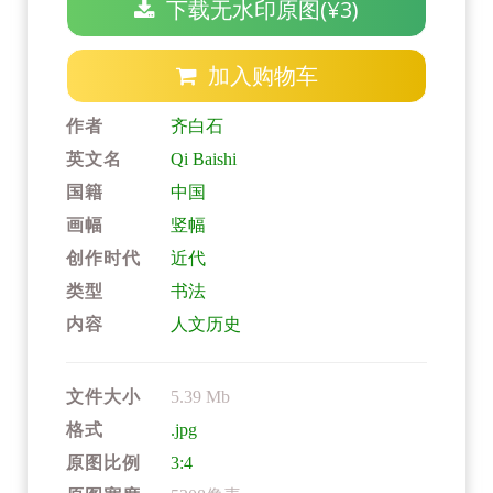
下载无水印原图(¥3)
加入购物车
作者
齐白石
英文名
Qi Baishi
国籍
中国
画幅
竖幅
创作时代
近代
类型
书法
内容
人文历史
文件大小
5.39 Mb
格式
.jpg
原图比例
3:4