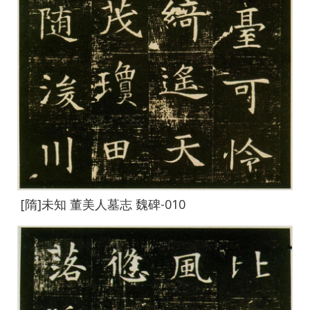
[隋]未知 董美人墓志 魏碑-010