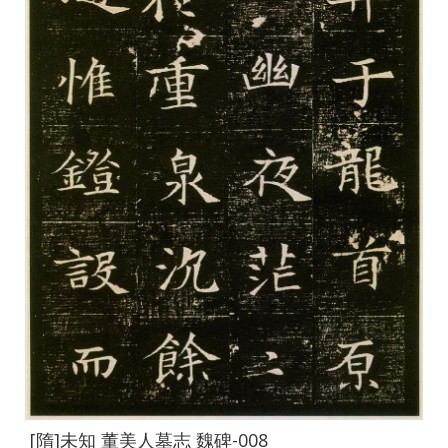
[隋]未知 董美人墓志 魏碑-008