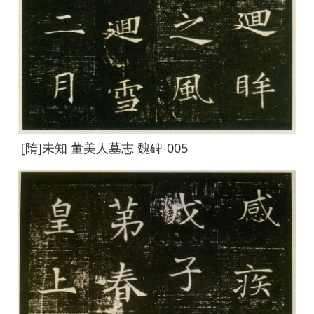
[隋]未知 董美人墓志 魏碑-005