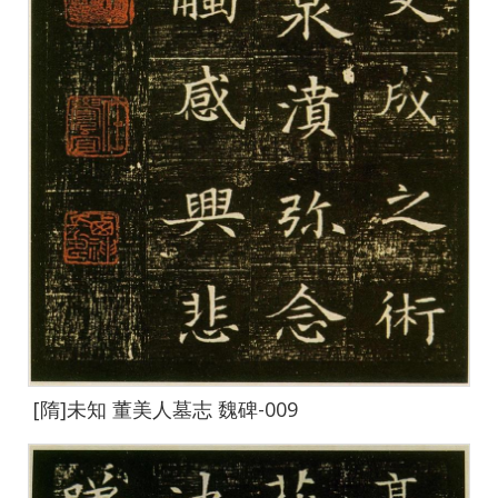
[隋]未知 董美人墓志 魏碑-009