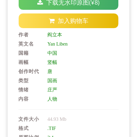
下载无水印原图(¥8)
加入购物车
作者
阎立本
英文名
Yan Liben
国籍
中国
画幅
竖幅
创作时代
唐
类型
国画
情绪
庄严
内容
人物
文件大小
44.93 Mb
格式
.TIF