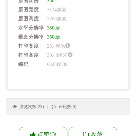
原图比例
3:4
原图宽度
3124像素
原图高度
3768像素
水平分辨率
350dpi
垂直分辨率
350dpi
打印宽度
25.4厘米
打印高度
30.48厘米
编码
G6OB589
浏览次数(
23
) |
评论数(
0
)
点赞
(
0
)
收藏