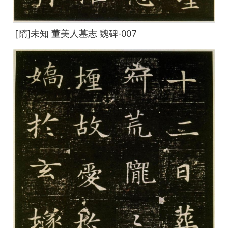
[隋]未知 董美人墓志 魏碑-007