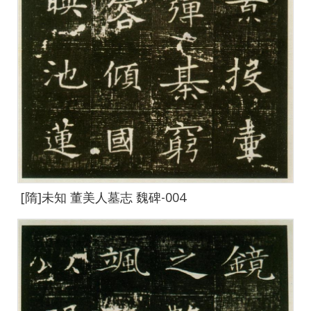
[隋]未知 董美人墓志 魏碑-004