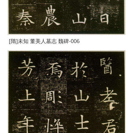
[隋]未知 董美人墓志 魏碑-006