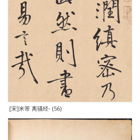
[宋]米芾 离骚经- (56)