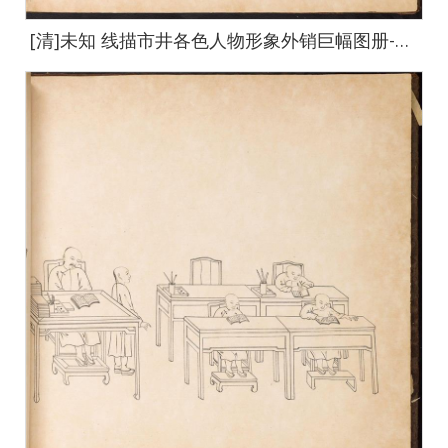
[清]未知 线描市井各色人物形象外销巨幅图册-6-default-14 64x67cm