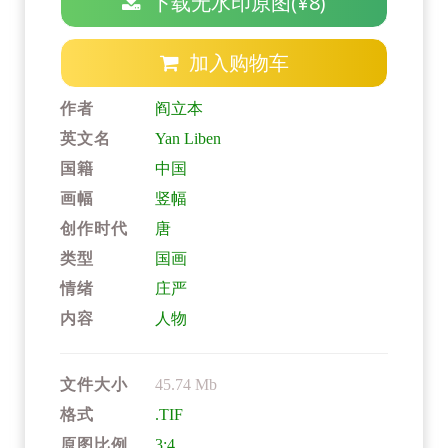
下载无水印原图(¥8)
加入购物车
作者
阎立本
英文名
Yan Liben
国籍
中国
画幅
竖幅
创作时代
唐
类型
国画
情绪
庄严
内容
人物
文件大小
45.74 Mb
格式
.TIF
原图比例
3:4