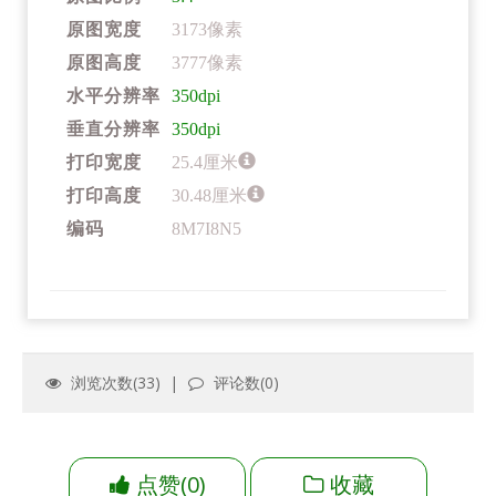
原图宽度
3173像素
原图高度
3777像素
水平分辨率
350dpi
垂直分辨率
350dpi
打印宽度
25.4厘米
打印高度
30.48厘米
编码
8M7I8N5
浏览次数(
33
) |
评论数(
0
)
点赞
(
0
)
收藏