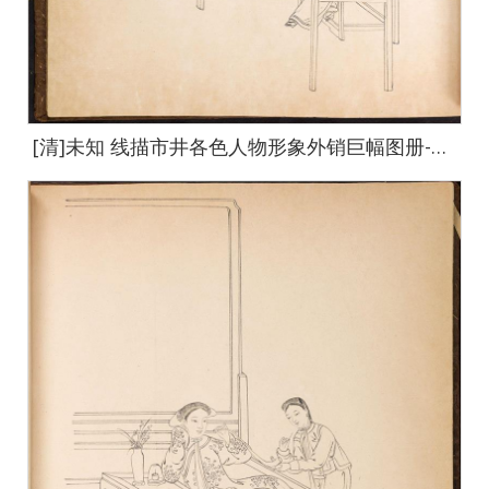
[清]未知 线描市井各色人物形象外销巨幅图册-6-default-19 64x67cm