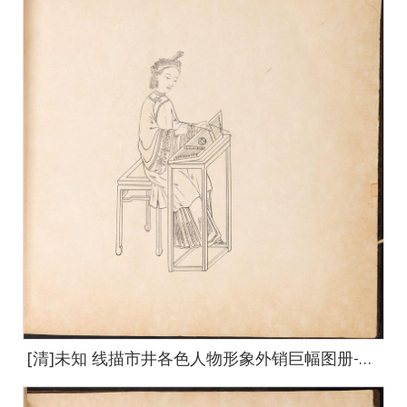
[清]未知 线描市井各色人物形象外销巨幅图册-6-default-110 64x67cm