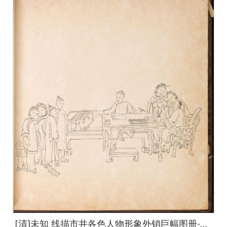
[清]未知 线描市井各色人物形象外销巨幅图册-6-default-13 64x67cm