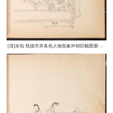
[清]未知 线描市井各色人物形象外销巨幅图册-6-default-3 64x67cm