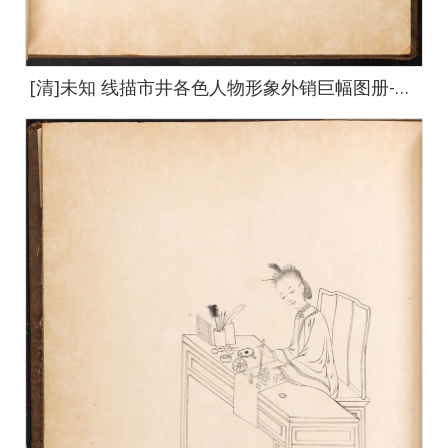
[清]未知 线描市井各色人物形象外销巨幅图册-6-default-15 64x67cm