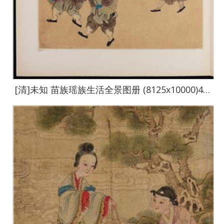
[清]未知 苗族瑶族生活全景图册 (8125x10000)45帧-035-36.5 x 29.5cm