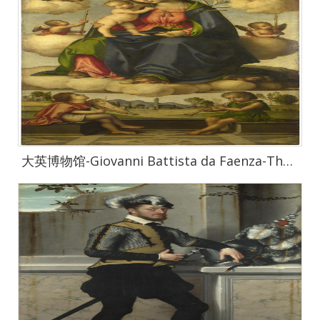
大英博物馆-Giovanni Battista da Faenza-The Virgin and Child in Glory