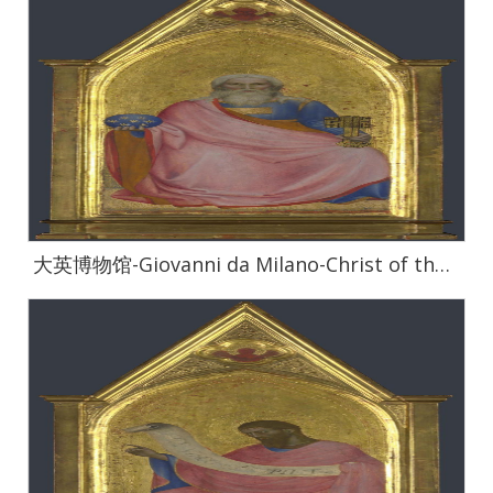
大英博物馆-Giovanni da Milano-Christ of the Apocalypse-Central Pinnacle Panel