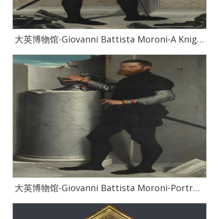
大英博物馆-Giovanni Battista Moroni-A Knight with his Jousting Helmet
大英博物馆-Giovanni Battista Moroni-Portrait of a Gentleman