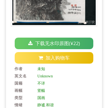
下载无水印原图(¥22)
加入购物车
作者
未知
英文名
Unknown
国籍
不详
画幅
竖幅
类型
国画
情绪
静谧
,
和谐