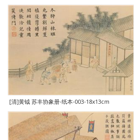
[清]黄钺 苏丰协象册-纸本-003-18x13cm