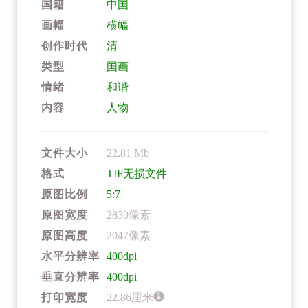
国籍
中国
画幅
横幅
创作时代
清
类型
国画
情绪
和谐
内容
人物
文件大小
22.81 Mb
格式
TIF无损文件
原图比例
5:7
原图宽度
2830像素
原图高度
2047像素
水平分辨率
400dpi
垂直分辨率
400dpi
打印宽度
22.86厘米