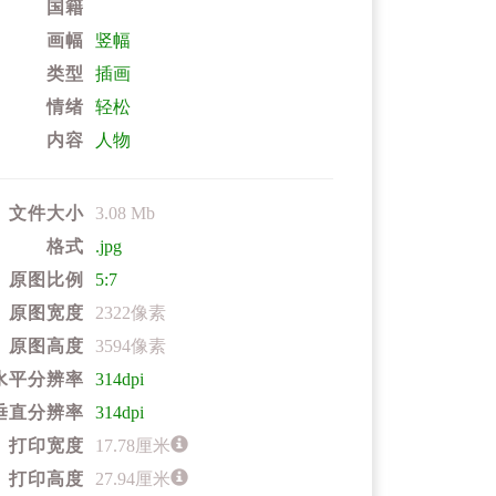
国籍
画幅
竖幅
类型
插画
情绪
轻松
内容
人物
文件大小
3.08 Mb
格式
.jpg
原图比例
5:7
原图宽度
2322像素
原图高度
3594像素
水平分辨率
314dpi
垂直分辨率
314dpi
打印宽度
17.78厘米
打印高度
27.94厘米