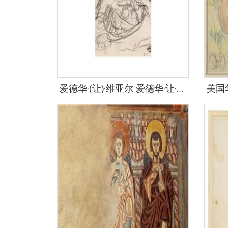
爱德华·(让)·维亚尔 爱德华·让·维亚尔 Edouard Vuillard作品集-178