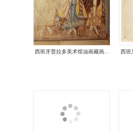
西班牙普拉多美术馆油画藏画-Anónimo-Dos apóstoles. Pintura mural de la ermita de la Vera Cruz de Maderuelo-186cm x 252cm-0125