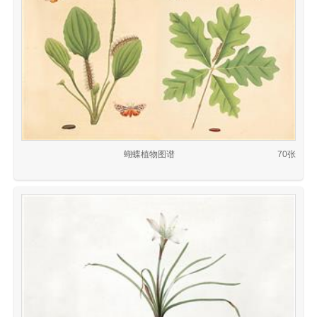
蝴蝶植物图谱
70张