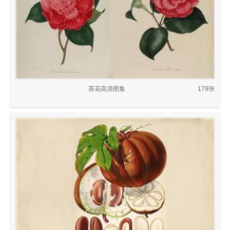
茶花高清图集
179张