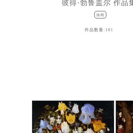
彼得·勃鲁盖尔 作品
油画
作品数量:
101