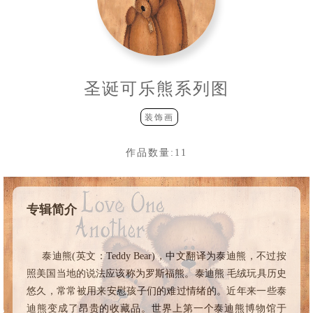
圣诞可乐熊系列图
装饰画
作品数量:
11
专辑简介
泰迪熊(英文：Teddy Bear)，中文翻译为泰迪熊，不过按
照美国当地的说法应该称为罗斯福熊。泰迪熊 毛绒玩具历史
悠久，常常被用来安慰孩子们的难过情绪的。近年来一些泰
迪熊变成了昂贵的收藏品。世界上第一个泰迪熊博物馆于