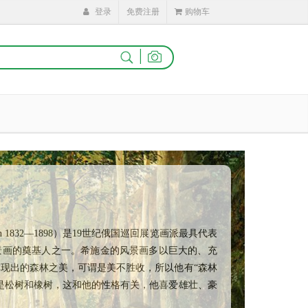
登录
免费注册
购物车
|
kin 1832—1898）是19世纪俄国巡回展览画派最具代表
景画的奠基人之一。希施金的风景画多以巨大的、充
现出的森林之美，可谓是美不胜收，所以他有“森林
是松树和橡树，这和他的性格有关，他喜爱雄壮、豪