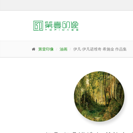
第壹印像
油画
伊凡·伊凡诺维奇·希施金 作品集