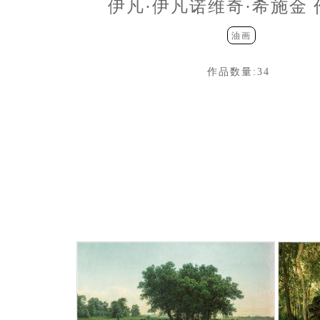
伊凡·伊凡诺维奇·希施金
油画
作品数量:
34