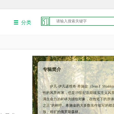
分类
专辑简介
伊凡·伊凡诺维奇·希施金（Ivan I. Shish
性的风景画家，也是19世纪后期现实主义风
满生命力的树林为描绘对象，在他笔下的所体
之王”的称呼。希施金的大多数名作描写的都
放、粗犷的俄罗斯森林。